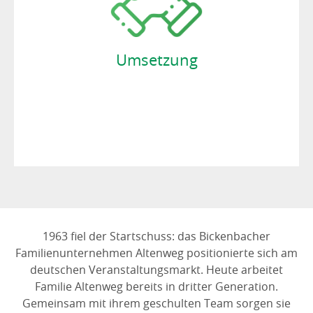
Uhr, an sieben Tagen in der Woche, im Einsatz.
Unser geschultes Fachpersonal überwacht den
Auf- und Abbau vor Ort. Unsere Flexibilität ist
Ihr Gewinn!
Umsetzung
JETZT BERATEN LASSEN!
1963 fiel der Startschuss: das Bickenbacher
Familienunternehmen Altenweg positionierte sich am
deutschen Veranstaltungsmarkt. Heute arbeitet
Familie Altenweg bereits in dritter Generation.
Gemeinsam mit ihrem geschulten Team sorgen sie