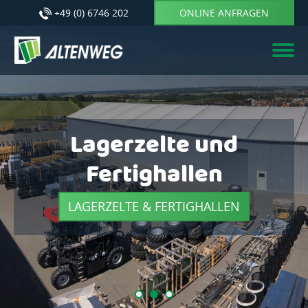
+49 (0) 6746 202
ONLINE ANFRAGEN
Skip to main content
Skip to page footer
Mobile
Sanitäranlagen
ZU DEN SANITÄRANLAGEN