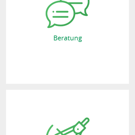
Sie benötigen ein Zelt für einen bestimmten
Anlass? Wir beraten Sie zu den Themen:
Zeltvermietung, Lagerzelte und mobile
Sanitäranlagen. Gerne liefern wir Ihnen auch
zusätzliches Equipment für die
Innenausstattung – alles aus einer Hand.
Beratung
JETZT BERATEN LASSEN!
PLANUNG
Profitieren Sie von unserer langjährigen